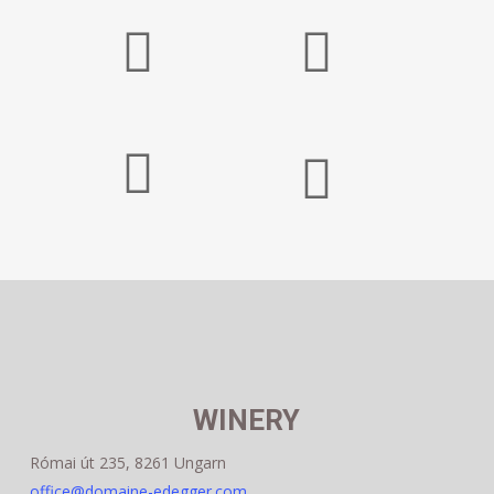
WINERY
Római út 235, 8261 Ungarn
office@domaine-edegger.com