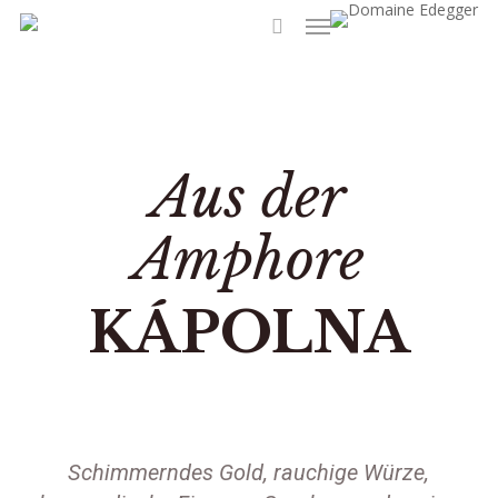
Menu
Skip
to
search
main
content
Aus der
Amphore
KÁPOLNA
Schimmerndes Gold, rauchige Würze,